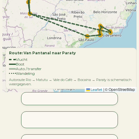
Route: Van Pantanal naar Paraty
Vlucht
Boot
Auto / transfer
Wandeling
Autoroute Rio → Matutu → Vale do Café → Bocaina → Paraty is schematisch
weergegeven.
|
© OpenStreetMap
Leaflet