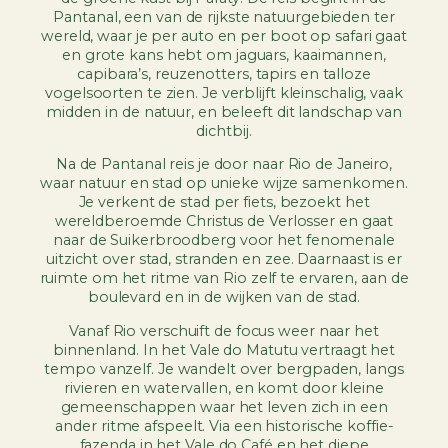
Pantanal, een van de rijkste natuurgebieden ter
wereld, waar je per auto en per boot op safari gaat
en grote kans hebt om jaguars, kaaimannen,
capibara’s, reuzenotters, tapirs en talloze
vogelsoorten te zien. Je verblijft kleinschalig, vaak
midden in de natuur, en beleeft dit landschap van
dichtbij.
Na de Pantanal reis je door naar Rio de Janeiro,
waar natuur en stad op unieke wijze samenkomen.
Je verkent de stad per fiets, bezoekt het
wereldberoemde Christus de Verlosser en gaat
naar de Suikerbroodberg voor het fenomenale
uitzicht over stad, stranden en zee. Daarnaast is er
ruimte om het ritme van Rio zelf te ervaren, aan de
boulevard en in de wijken van de stad.
Vanaf Rio verschuift de focus weer naar het
binnenland. In het Vale do Matutu vertraagt het
tempo vanzelf. Je wandelt over bergpaden, langs
rivieren en watervallen, en komt door kleine
gemeenschappen waar het leven zich in een
ander ritme afspeelt. Via een historische koffie-
fazenda in het Vale do Café en het diepe