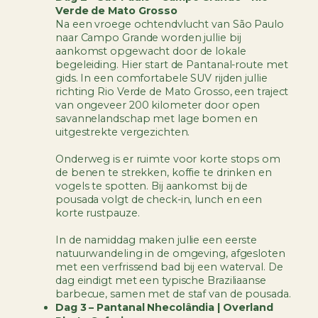
Verde de Mato Grosso
Na een vroege ochtendvlucht van São Paulo
naar Campo Grande worden jullie bij
aankomst opgewacht door de lokale
begeleiding. Hier start de Pantanal-route met
gids. In een comfortabele SUV rijden jullie
richting Rio Verde de Mato Grosso, een traject
van ongeveer 200 kilometer door open
savannelandschap met lage bomen en
uitgestrekte vergezichten.
Onderweg is er ruimte voor korte stops om
de benen te strekken, koffie te drinken en
vogels te spotten. Bij aankomst bij de
pousada volgt de check-in, lunch en een
korte rustpauze.
In de namiddag maken jullie een eerste
natuurwandeling in de omgeving, afgesloten
met een verfrissend bad bij een waterval. De
dag eindigt met een typische Braziliaanse
barbecue, samen met de staf van de pousada.
Dag 3 – Pantanal Nhecolândia | Overland