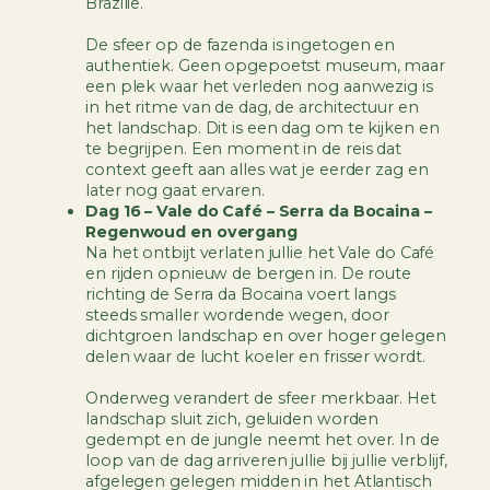
Brazilië.
De sfeer op de fazenda is ingetogen en
authentiek. Geen opgepoetst museum, maar
een plek waar het verleden nog aanwezig is
in het ritme van de dag, de architectuur en
het landschap. Dit is een dag om te kijken en
te begrijpen. Een moment in de reis dat
context geeft aan alles wat je eerder zag en
later nog gaat ervaren.
Dag 16 – Vale do Café – Serra da Bocaina –
Regenwoud en overgang
Na het ontbijt verlaten jullie het Vale do Café
en rijden opnieuw de bergen in. De route
richting de Serra da Bocaina voert langs
steeds smaller wordende wegen, door
dichtgroen landschap en over hoger gelegen
delen waar de lucht koeler en frisser wordt.
Onderweg verandert de sfeer merkbaar. Het
landschap sluit zich, geluiden worden
gedempt en de jungle neemt het over. In de
loop van de dag arriveren jullie bij jullie verblijf,
afgelegen gelegen midden in het Atlantisch