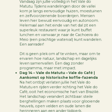
Vandaag zijn jullie volledig in het Vale do
Matutu. Tijdens wandelingen door de vallei
kom je langs eenvoudige huizen, moestuinen
en zelfvoorzienende boerderijen. Mensen
leven hier bewust eenvoudig en autonoom.
Helemaal aan het einde van het dal zit een
superleuk restaurant waar je kunt buffet
lunchen en vanwaar je naar de Cachoeira do
Meio (een prachtige waterval) kunt wandelen.
Een aanrader!
Dit is geen plek om af te vinken, maar om te
ervaren hoe natuur, landschap en dagelijks
leven samenvallen. Een dag zonder
programma, maar met impact.
Dag 14 – Vale do Matutu – Vale do Café |
Aankomst op historische koffie-fazenda
Na het ontbijt verlaten jullie het Vale do
Matutu en rijden verder richting het Vale do
Café, ooit het economische hart van Brazilië.
Het landschap verandert zichtbaar: steile
berghellingen maken plaats voor glooiende
heuvels, open velden en oude lanen die
herinneren aan een ander tijdperk.