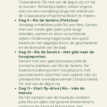
Copacabana. De rest van de dag is vrij om bij
te komen. Winkeltjes kijken, lekker ergens
eten en een wandeling langs het strand van
de Copacabana of Ipenima Beach te maken.
Dag 9 – Rio de Janeiro | Fietstour
Vandaag ontdekken jullie Rio per fiets. Samen
met een lokale gids rijden jullie langs
stranden, parken en door verschillende
wijken. Onderweg krijgen jullie een goed
beeld van het dagelijks leven, de geschiedenis
en de diversiteit van de stad.
Dag 10 – Rio de Janeiro – Met gids naar de
hoogtepunten
Samen met een gids bezoeken jullie de
iconische plekken van Rio de Janeiro. De
Suikerbroodberg is een hoogtepunt, met
panoramische uitzichten over stad en zee, en
uiteraard het wereldberoemde Christus beeld.
De rest van de dag is vrij.
Dag 11 – Start fly-drive | Rio – Vale do
Matutu
Na het ophalen van de huurauto verlaten
jullie Rio en rijden het groene binnenland in,
omhoog de Serra da Mantiqueira. Het