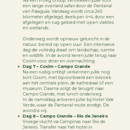
Na een vroeg ontbijt vertrekken jullie voor
een lange overland safari door de Pantanal
van Paiaguás. Vandaag wordt circa 240
kilometer afgelegd, deels per 4×4, door een
afgelegen en ruig gebied met open vlaktes
en wetlands.
Onderweg wordt opnieuw geluncht in de
natuur, bereid op open vuur. Een intensieve
dag die volledig draait om landschap, ruimte
en wildlife. In de avond keren jullie terug naar
Coxim voor diner en overnachting.
Dag 7 – Coxim – Campo Grande
Na een rustig ontbijt verkennen jullie nog
kort Coxim, met bijvoorbeeld een bezoek
aan het centrale plein, de kathedraal of een
museum. Daarna volgt de terugrit naar
Campo Grande, met lunch onderweg.
In de namiddag arriveren jullie bij Hotel Vale
Verde, waar de Pantanal-route eindigt. De
avond is vrij.
Dag 8 – Campo Grande – Rio de Janeiro
Vroege vlucht via Campinas naar Rio de
Janeiro. Transfer naar het hotel in