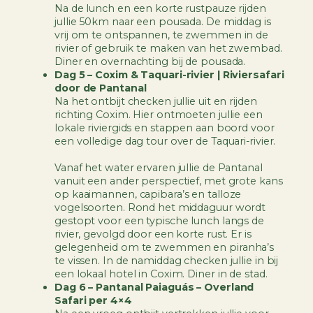
Na de lunch en een korte rustpauze rijden
jullie 50km naar een pousada. De middag is
vrij om te ontspannen, te zwemmen in de
rivier of gebruik te maken van het zwembad.
Diner en overnachting bij de pousada.
Dag 5 – Coxim & Taquari-rivier | Rivier­safari
door de Pantanal
Na het ontbijt checken jullie uit en rijden
richting Coxim. Hier ontmoeten jullie een
lokale riviergids en stappen aan boord voor
een volledige dag tour over de Taquari-rivier.
Vanaf het water ervaren jullie de Pantanal
vanuit een ander perspectief, met grote kans
op kaaimannen, capibara’s en talloze
vogelsoorten. Rond het middaguur wordt
gestopt voor een typische lunch langs de
rivier, gevolgd door een korte rust. Er is
gelegenheid om te zwemmen en piranha’s
te vissen. In de namiddag checken jullie in bij
een lokaal hotel in Coxim. Diner in de stad.
Dag 6 – Pantanal Paiaguás – Overland
Safari per 4×4