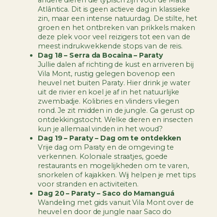
andere dieren die typisch zijn voor de Mata
Atlântica. Dit is geen actieve dag in klassieke
zin, maar een intense natuurdag. De stilte, het
groen en het ontbreken van prikkels maken
deze plek voor veel reizigers tot een van de
meest indrukwekkende stops van de reis.
Dag 18 – Serra da Bocaina – Paraty
Jullie dalen af richting de kust en arriveren bij
Vila Mont, rustig gelegen bovenop een
heuvel net buiten Paraty. Hier drink je water
uit de rivier en koel je af in het natuurlijke
zwembadje. Kolibries en vlinders vliegen
rond. Je zit midden in de jungle. Ga gerust op
ontdekkingstocht. Welke dieren en insecten
kun je allemaal vinden in het woud?
Dag 19 – Paraty – Dag om te ontdekken
Vrije dag om Paraty en de omgeving te
verkennen. Koloniale straatjes, goede
restaurants en mogelijkheden om te varen,
snorkelen of kajakken. Wij helpen je met tips
voor stranden en activiteiten.
Dag 20 – Paraty – Saco do Mamanguá
Wandeling met gids vanuit Vila Mont over de
heuvel en door de jungle naar Saco do